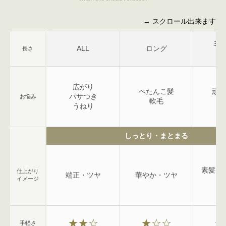
→ スクロール出来ます
ミデ
ALL
ロング
長さ
ロ
広がり
ぺたんこ髪
頑固
パサつき
お悩み
軟毛
うねり
しっとり・まとまる
素髪感
仕上がり
端正・ツヤ
華やか・ツヤ
イメージ
★★☆
★☆☆
★
手軽さ