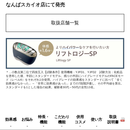
なんばスカイオ店にて発売
取扱店舗一覧
＊…小数点第二位で四捨五入【試験条件】使用機種：YJFD1、YJFD2 試験方法：化粧品
を塗布した後、半顔にスタンダードモデル、残りの半顔にハイグレードモデルのFACEモー
ド（レベル6）をそれぞれ1分使用。ハイグレードの効果感をスタンダードに比べて「全く
効果感がなかった」～「非常に効果感があった」までの7段階評価し、その平均値を算出。
スタンダードを1とした場合の結果。被験者30代～50代の女性13名。
特長・
こだわり
併用
取扱
効果感
お悩み
使い方
機能
機能
コスメ
説明書