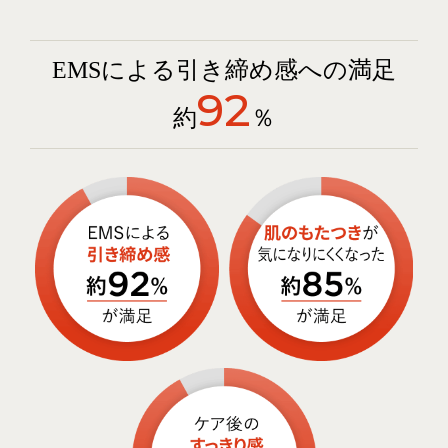
EMSによる引き締め感への満足
92
約
％