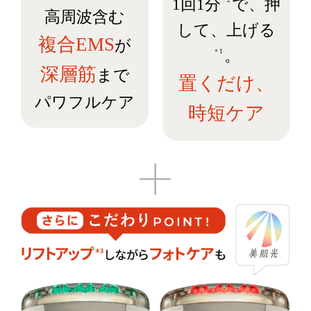
1回1分
で、押
＊2
高周波含む
して、上げる
複合EMS
が
。
＊1
深層筋
まで
置くだけ、
パワフルケア
時短ケア