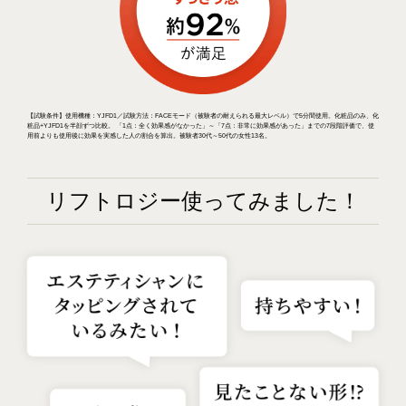
【試験条件】使用機種：YJFD1／試験方法：FACEモード（被験者の耐えられる最大レベル）で5分間使用。化粧品のみ、化
粧品+YJFD1を半顔ずつ比較。 「1点：全く効果感がなかった」～「7点：非常に効果感があった」までの7段階評価で、使
用前よりも使用後に効果を実感した人の割合を算出。被験者30代～50代の女性13名。
リフトロジー使ってみました！