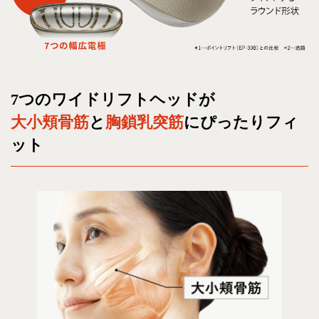
7つのワイドリフトヘッドが
大小頬骨筋
と
胸鎖乳突筋
にぴったりフィ
ット