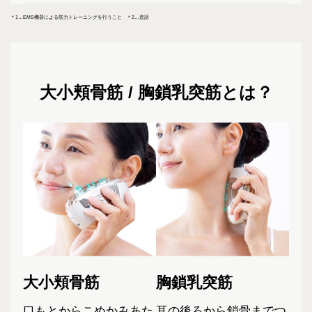
＊1…EMS機器による筋力トレーニングを行うこと ＊2…造語
大小頬骨筋 / 胸鎖乳突筋とは？
大小頬骨筋
胸鎖乳突筋
口もとからこめかみあた
耳の後ろから鎖骨までつ