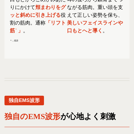
りにかけて
頬まわりをグ
ながる筋肉。重い頭を支
ッと斜めに引き上げる
役
えて正しい姿勢を保ち、
割の筋肉。通称
「リフト
美しいフェイスラインや
筋
」
。
口もとへと導く
。
＊
＊…造語
独自EMS波形
独自のEMS波形
が
心地よく刺激