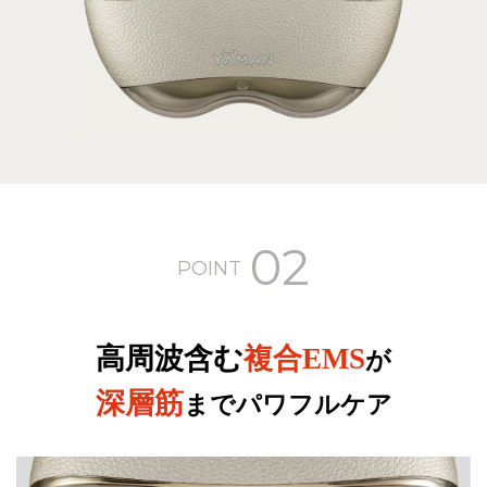
02
POINT
高周波含む
複合EMS
が
深層筋
までパワフルケア