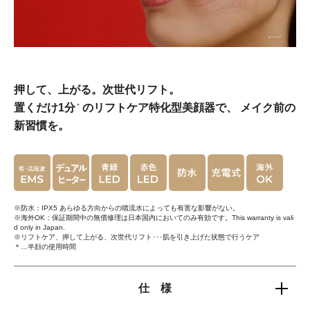
押して、上がる。次世代リフト。
置くだけ1分
のリフトケア特化型美顔器で、
メイク前の
＊
新習慣を。
※防水：IPX5 あらゆる方向からの噴流水によっても有害な影響がない。
※海外OK：保証期間中の無償修理は日本国内においてのみ有効です。This warranty is vali
d only in Japan.
※リフトケア、押して上がる、次世代リフト･･･肌を引き上げた状態で行うケア
＊…半顔の使用時間
仕 様