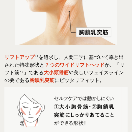
リフトアップ
を追求し、人間工学に基づいて導き出
＊1
された特殊形状と
７つのワイドリフトヘッド
が、「リ
フト筋
」である
大小頬骨筋
や美しいフェイスライン
＊2
の要である
胸鎖乳突筋
にピッタリフィット。