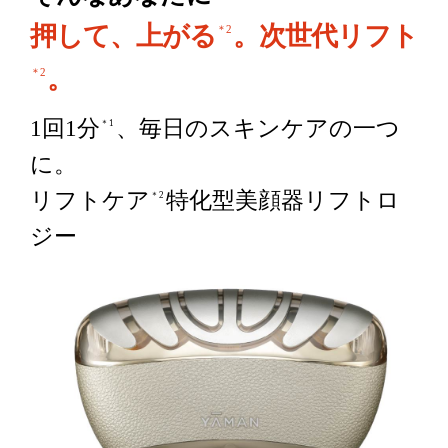
押して、上がる
。次世代リフト
＊2
。
＊2
1回1分
、毎日のスキンケアの一つ
＊1
に。
リフトケア
特化型美顔器リフトロ
＊2
ジー