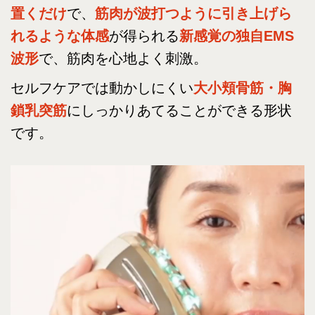
置くだけ
で、
筋肉が波打つように引き上げら
れるような体感
が得られる
新感覚の独自EMS
波形
で、筋肉を心地よく刺激。
セルフケアでは動かしにくい
大小頬骨筋・胸
鎖乳突筋
にしっかりあてることができる形状
です。