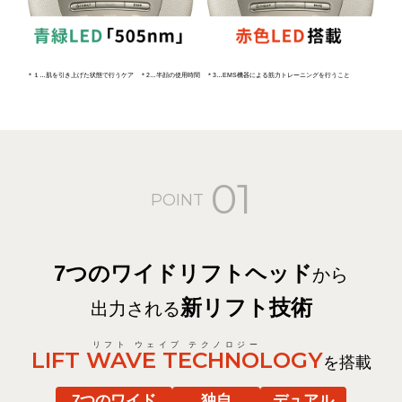
＊１…肌を引き上げた状態で行うケア ＊2…半顔の使用時間 ＊3…EMS機器による筋力トレーニングを行うこと
01
POINT
7つのワイドリフトヘッド
から
新リフト技術
出力される
LIFT WAVE TECHNOLOGY
を搭載
7つのワイド
独自
デュアル