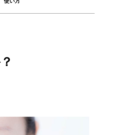
使い方
か？