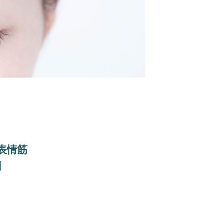
表情筋
因