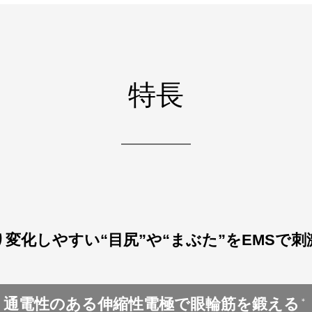
特長
変化しやすい“目尻”や“まぶた”をEMSで
通電性のある伸縮性電極で眼輪筋を鍛える
＊