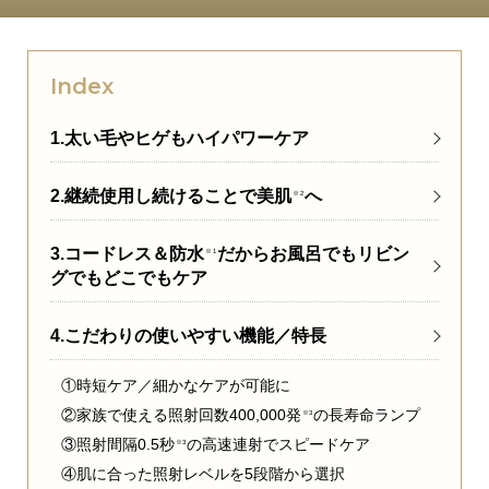
Index
1.太い毛やヒゲもハイパワーケア
2.継続使用し続けることで美肌
へ
※2
3.コードレス＆防水
だからお風呂でもリビン
※1
グでもどこでもケア
4.こだわりの使いやすい機能／特長
①時短ケア／細かなケアが可能に
②家族で使える照射回数400,000発
の長寿命ランプ
※3
③照射間隔0.5秒
の高速連射でスピードケア
※3
④肌に合った照射レベルを5段階から選択