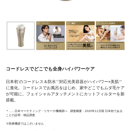
コードレスでどこでも全身ハイパワーケア
日本初
のコードレス＆防水
対応光美容器がハイパワー×美肌
*
※1
※2
に進化。コードレスでお風呂をはじめ、家中どこでもムダ毛ケア
が可能に。フェイシャルアタッチメントにカットフィルターを新
搭載。
＊……日本マーケティング・リサーチ機構調べ 調査概要：2020年11月期 日本初である
ことの証明・検証調査
※医療機器ではございません