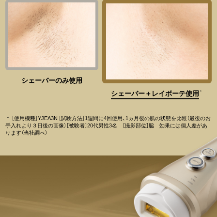
シェーバーのみ使用
シェーバー＋レイボーテ使用
＊
＊ ［使用機種］YJEA3N ［試験方法］1週間に4回使用、1ヵ月後の肌の状態を比較（最後のお
手入れより３日後の画像）
［被験者］20代男性3名 ［撮影部位］脇 効果には個人差があ
ります（当社調べ）