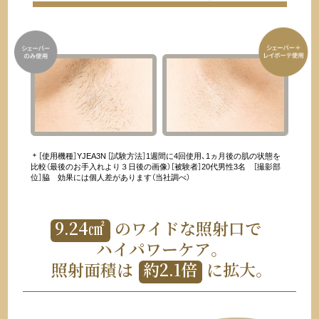
＊［使用機種］YJEA3N ［試験方法］1週間に4回使用、1ヵ月後の肌の状態を
比較（最後のお手入れより３日後の画像）
［被験者］20代男性3名 ［撮影部
位］脇 効果には個人差があります（当社調べ）
9.24㎠
のワイドな照射口で
ハイパワーケア。
照射面積は
約2.1倍
に拡大。