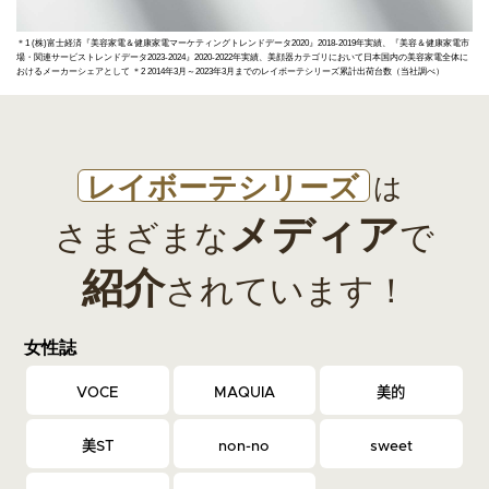
＊1 (株)富士経済『美容家電＆健康家電マーケティングトレンドデータ2020』2018-2019年実績、『美容＆健康家電市
場・関連サービストレンドデータ2023-2024』2020-2022年実績、美顔器カテゴリにおいて日本国内の美容家電全体に
おけるメーカーシェアとして ＊2 2014年3月～2023年3月までのレイボーテシリーズ累計出荷台数（当社調べ）
レイボーテシリーズ
は
メディア
さまざまな
で
紹介
されています！
女性誌
VOCE
MAQUIA
美的
美ST
non-no
sweet