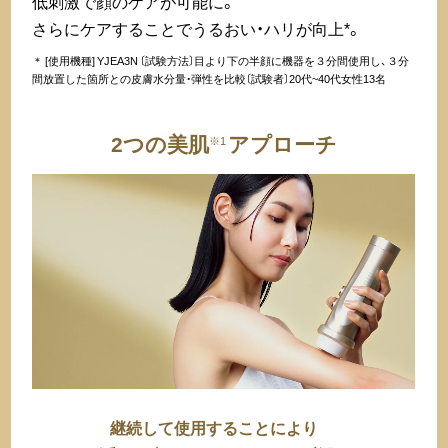
低刺激で顔のケアが可能に。
さらにケアすることでうるおい・ハリが向上*。
＊ [使用機種] YJEA3N 〔試験方法〕目より下の半顔に機器を３分間使用し、３分
間放置した箇所との皮膚水分量・弾性を比較〔試験者〕20代~40代女性13名
2つの美肌
アプローチ
※1
継続して使用することにより