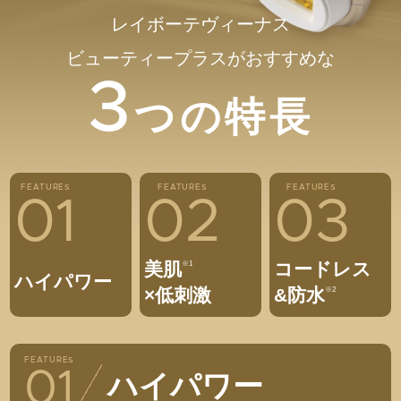
レイボーテヴィーナス
ビューティープラスがおすすめな
3
つの特長
FEATURES
FEATURES
FEATURES
01
02
03
美肌
コードレス
※1
ハイパワー
×低刺激
&防水
※2
FEATURES
ハイパワー
01