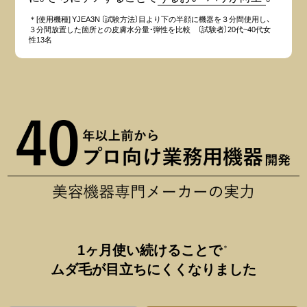
＊[使用機種] YJEA3N 〔試験方法〕目より下の半顔に機器を３分間使用し、
３分間放置した箇所との皮膚水分量・弾性を比較 〔試験者〕20代~40代女
性13名
1ヶ月使い続けることで
＊
ムダ毛が目立ちにくくなりました