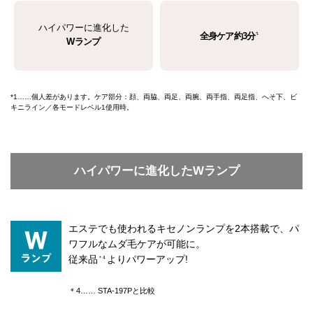
ハイパワーに進化した
全身ケア約3分
*1
Wランプ
*1……個人差があります。ケア部分：顔、両脇、両足、両腕、両手指、両足指、へそ下、ビ
キニライン／各モードレベル1使用時。
ハイパワーに進化したWランプ
エステでも使われるキセノンランプを2本搭載で、パ
ワフルなムダ毛ケアが可能に。
従来品
よりパワーアップ!
＊4
＊4…… STA-197Pと比較