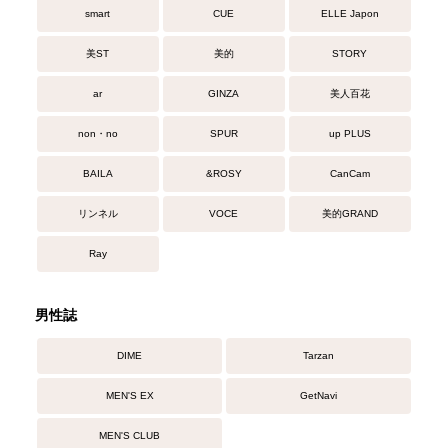
smart
CUE
ELLE Japon
美ST
美的
STORY
ar
GINZA
美人百花
non・no
SPUR
up PLUS
BAILA
&ROSY
CanCam
リンネル
VOCE
美的GRAND
Ray
男性誌
DIME
Tarzan
MEN'S EX
GetNavi
MEN'S CLUB