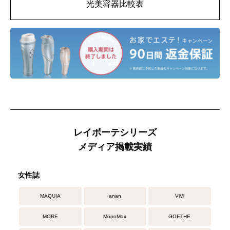
光美容器比較表
レイボーテシリーズ
メディア掲載実績
女性誌
MAQUIA
anan
ViVi
MORE
MonoMax
GOETHE