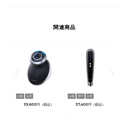
関連商品
おい
お腹
お尻
お腹
背中
お尻
二の腕
39,600
37,400
3