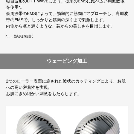
独自波形のLIFT WAVEにより、従来のEMSに比べ広い周波数域
を使用*。
低周波帯のEMSによって、効率的に筋肉にアプローチし、高周波
帯のEMSで、しっかりと筋肉の深くまで刺激します。
内側から凛と輝くような、芯からの美しさを目指します。
*……当社従来品比
ウェービング加工
2つのローラー表面に施された波状のカッティングにより、お肌
への高い密着性を実現。
お肌にきめ細かい刺激をもたらします。