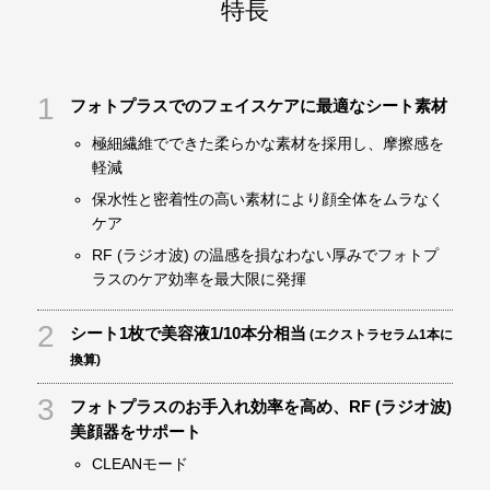
特長
1
フォトプラスでのフェイスケアに最適なシート素材
極細繊維でできた柔らかな素材を採用し、摩擦感を
軽減
保水性と密着性の高い素材により顔全体をムラなく
ケア
RF (ラジオ波) の温感を損なわない厚みでフォトプ
ラスのケア効率を最大限に発揮
2
シート1枚で美容液1/10本分相当
(エクストラセラム1本に
換算)
3
フォトプラスのお手入れ効率を高め、RF (ラジオ波)
美顔器をサポート
CLEANモード