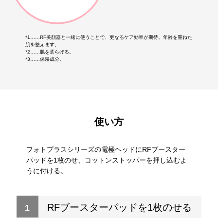
*1……RF美顔器と一緒に使うことで、更なるケア効率が期待。年齢を重ねた
肌を整えます。
*2……肌を柔らげる。
*3……保湿成分。
使い方
フォトプラスシリーズの電極ヘッドにRFブースター
パッドを1枚のせ、コットンストッパーを押し込むよ
うに付ける。
RFブースターパッドを1枚のせる
1