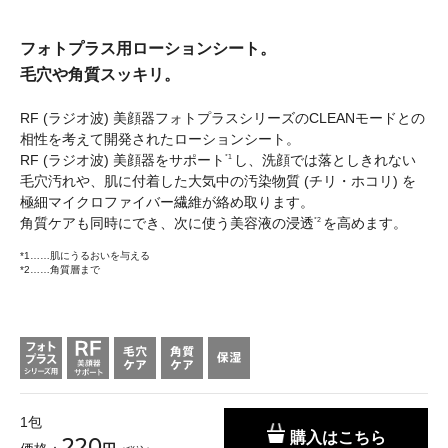
フォトプラス用ローションシート。
毛穴や角質スッキリ。
RF (ラジオ波) 美顔器フォトプラスシリーズのCLEANモードとの
相性を考えて開発されたローションシート。
RF (ラジオ波) 美顔器をサポート
し、洗顔では落としきれない
*1
毛穴汚れや、肌に付着した大気中の汚染物質 (チリ・ホコリ) を
極細マイクロファイバー繊維が絡め取ります。
角質ケアも同時にでき、次に使う美容液の浸透
を高めます。
*2
*1……肌にうるおいを与える
*2……角質層まで
1包
購入はこちら
220