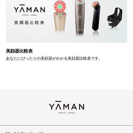
BR
美顔器比較表
Y
あなたにぴったりの美顔器がわかる美顔器比較表です。
す