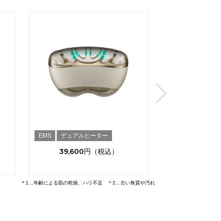
EMS
デュアルヒーター
EMS
エイジン
アイケア
39,600
49,500
＊1…年齢による肌の乾燥、ハリ不足 ＊2…古い角質や汚れ