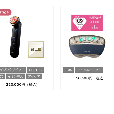
エイジングサイン
＊1
CERTEC
EMS
デュアルヒーター
毛穴
イオン導入
アイケア
58,300
220,000