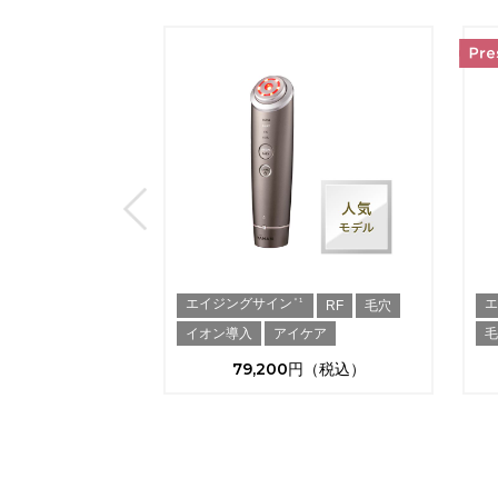
エイジングサイン
＊1
穴
RF
毛穴
イオン導入
アイケア
79,200