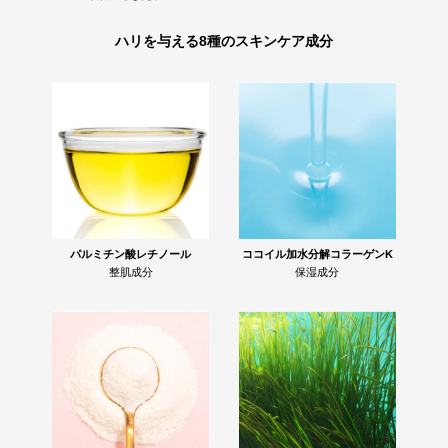
ハリを与える8種のスキンケア成分
パルミチン酸レチノール
ココイル加水分解コラーゲンK
整肌成分
保湿成分