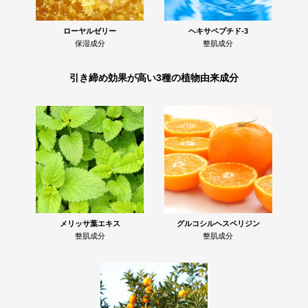
ローヤルゼリー
ヘキサペプチド-3
保湿成分
整肌成分
引き締め効果が高い3種の植物由来成分
メリッサ葉エキス
グルコシルヘスペリジン
整肌成分
整肌成分