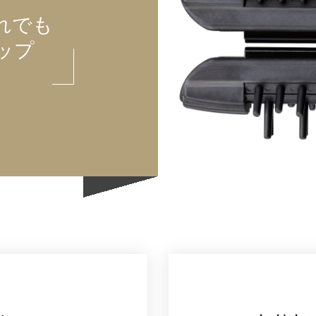
れでも
ップ