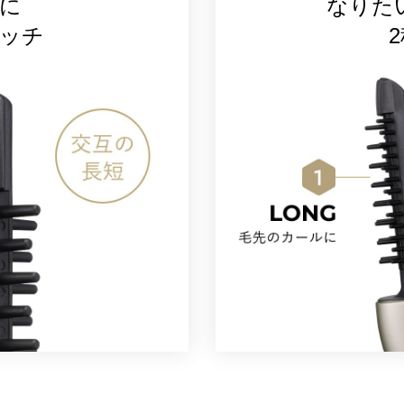
に
なりた
ッチ