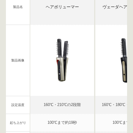
ヘアボリューマー
ヴェーダヘアボ
製品名
製品画像
160℃・210℃の2段階
160℃・180℃・2
設定温度
100℃まで約19秒
100℃まで
起ち上がり