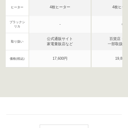
4枚ヒーター
4枚ヒー
ヒーター
ブラックシ
-
○
リカ
公式通販サイト
百貨店・直
取り扱い
家電量販店など
一部取扱い
17,600円
19,800
価格(税込)