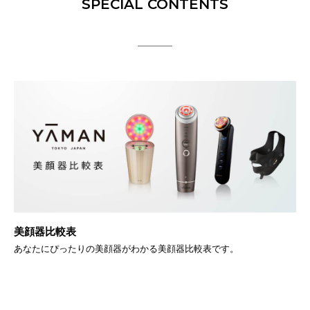
SPECIAL CONTENTS
BR
美顔器比較表
Y
あなたにぴったりの美顔器がわかる美顔器比較表です。
す