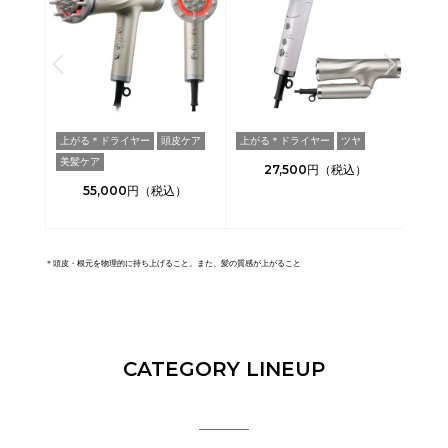
ドレス
上がる＊ドライヤー
頭皮ケア
上がる＊ドライヤー
ツヤ
保水
美髪ケア
27,500
55,000
＊頭皮・根元を物理的に持ち上げること。また、髪の質感が上がること
CATEGORY LINEUP