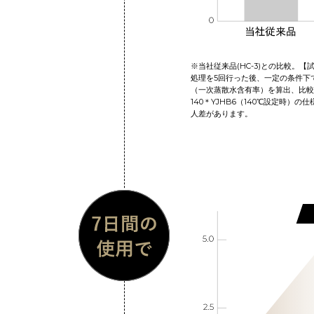
※当社従来品(HC-3)との比較。
処理を5回行った後、一定の条件下
（一次蒸散水含有率）を算出、比較し
140＊YJHB6（140℃設定時）
人差があります。