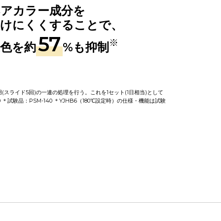
ヘアカラー成分を
抜けにくくすることで、
57
※
退色を
約
%も抑制
スライド5回)の一連の処理を行う。これを1セット(1日相当)として
試験品：PSM-140 ＊YJHB6（180℃設定時）の仕様・機能は試験