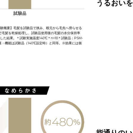
うるおいを
【試験概要】毛髪を試験品で挟み、根元から毛先へ滑らせる
で毛髪を乾燥処理し、試験品使用後の毛髪の水分保持率
た結果。＊試験実施温度140℃＊n=10＊試験品：PSM-
の仕様・機能は試験品（140℃設定時）と同等。※効果には個
指通りのい