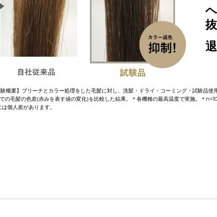
【試験概要】ブリーチとカラー処理をした毛髪に対し、洗髪・ドライ・コーミング・試験品使用(
後での毛髪の色差(赤みを表す値の変化)を比較した結果。＊各機種の最高温度で実施。＊n=10 ＊
果には個人差があります。