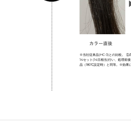
※当社従来品(HC-3)との比較。
14セット(14日相当)行い、処理前
品（180℃設定時）と同等。※効