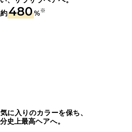
480
※
さ約
%
お気に入りのカラーを保ち、
自分史上最高ヘアへ。