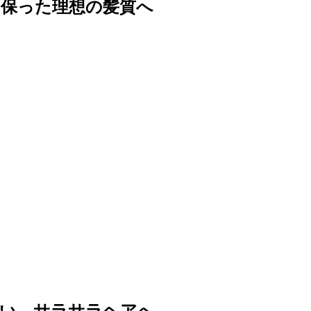
保った理想の髪質へ
い、サラサラヘアへ。