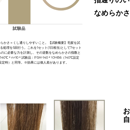
なめらか
なめらかさ＝くし通りしやすいこと。【試験概要】毛髪を試
処理を5回行う。これを1セット(1日相当)として7セット
きるのに必要な力を計測し、その逆数をなめらかさの指数と
℃＊n=10＊試験品：PSM-140＊YJHB6（140℃設定
℃設定時）と同等。※効果には個人差があります。