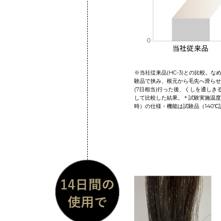
※当社従来品(HC-3)との比較。
験品で挟み、根元から毛先へ滑らせる
(7日相当)行った後、くしを通し
して比較した結果。＊試験実施温度140
時）の仕様・機能は試験品（140