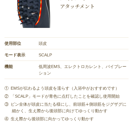
アタッチメント
使⽤部位
頭⽪
モード表⽰
SCALP
機能
低周波EMS、エレクトロカレント、バイブレー
ション
①
EMSが伝わるよう頭⽪を濡らす（⼊浴中がおすすめです）
②
「SCALP」モードが⻘⾊に点灯したことを確認し使⽤開始
③
ピン全体が頭皮に当たる様にし、前頭筋∔側頭筋をジグザグに
細かく、生え際から後頭部に向けてゆっくり動かす
④
⽣え際から後頭部に向かってゆっくり動かす