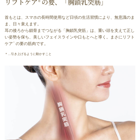
リフトケア
の要、「胸鎖乳突筋」
＊
⾸もとは、スマホの⻑時間使⽤など⽇頃の⽣活習慣により、無意識のま
ま、⽇々衰えます。
⽿の後ろから鎖⾻までつながる「胸鎖乳突筋」は、重い頭を⽀えて正し
い姿勢を保ち、美しいフェイスラインや⼝もとへと導く。まさにリフト
ケア
の要の筋⾁です。
＊
＊…引き上げるように動かすこと