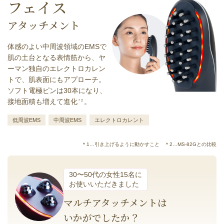
フェイス
アタッチメント
体感のよい中周波領域のEMSで
肌の土台となる表情筋から、ヤ
ーマン独自のエレクトロカレン
トで、肌表面にもアプローチ。
ソフト電極ピンは30本になり、
接地面積も増えて進化
。
＊2
低周波EMS
中周波EMS
エレクトロカレント
＊1…引き上げるように動かすこと ＊2…MS-82Gとの比較
30〜50代の女性15名に
お使いいただきました
マルチアタッチメントは
いかがでしたか？