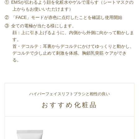
①
EMSが伝わるよう顔を化粧⽔やゲルで濡らす（シートマスクの
上からもお使いいただけます）
②
「FACE」モードが⾚⾊に点灯したことを確認し使⽤開始
③
全ての電極が当たる様にします。
顔：上に引き上げるように、内側から外側に向かって動かしま
す。
首・デコルテ：耳裏からデコルテにかけてゆっくりと動かし、
デコルテで少し止めて刺激を体感。胸鎖乳突筋 ケアができ
る。
ハイパーフェイスリフトブラシと相性の良い
おすすめ化粧品