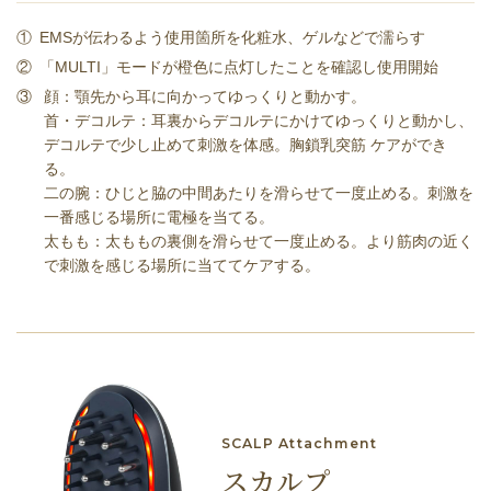
①
EMSが伝わるよう使⽤箇所を化粧⽔、ゲルなどで濡らす
②
「MULTI」モードが橙⾊に点灯したことを確認し使⽤開始
③
顔：顎先から耳に向かってゆっくりと動かす。
首・デコルテ：耳裏からデコルテにかけてゆっくりと動かし、
デコルテで少し止めて刺激を体感。胸鎖乳突筋 ケアができ
る。
二の腕：ひじと脇の中間あたりを滑らせて一度止める。刺激を
一番感じる場所に電極を当てる。
太もも：太ももの裏側を滑らせて一度止める。より筋肉の近く
で刺激を感じる場所に当ててケアする。
SCALP Attachment
スカルプ