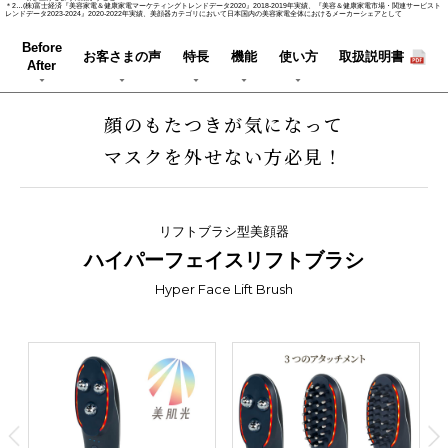
＊2…(株)富士経済『美容家電＆健康家電マーケティングトレンドデータ2020』2018-2019年実績、『美容＆健康家電市場・関連サービスト
レンドデータ2023-2024』2020-2022年実績、美顔器カテゴリにおいて日本国内の美容家電全体におけるメーカーシェアとして
Before
お客さまの声
特⻑
機能
使い方
取扱説明書
After
顔のもたつきが気になって
マスクを外せない⽅必⾒！
リフトブラシ型美顔器
ハイパーフェイスリフトブラシ
Hyper Face Lift Brush