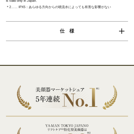
is valid only in Japan.
＊2…… IPX5：あらゆる方向からの噴流水によっても有害な影響がない
仕 様