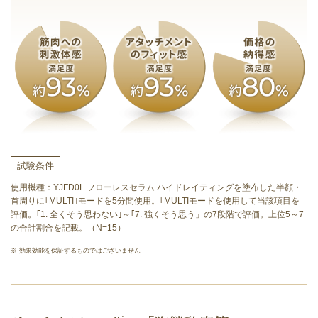
試験条件
使用機種：YJFD0L フローレスセラム ハイドレイティングを塗布した半顔・
首周りに｢MULTI｣モードを5分間使用。｢MULTIモードを使用して当該項目を
評価。｢1. 全くそう思わない｣～｢7. 強くそう思う」の7段階で評価。上位5～7
の合計割合を記載。（N=15）
※ 効果効能を保証するものではございません