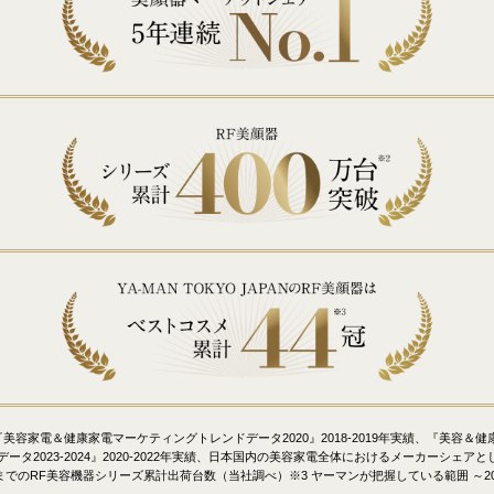
済『美容家電＆健康家電マーケティングトレンドデータ2020』2018-2019年実績、『美容＆
タ2023-2024』2020-2022年実績、日本国内の美容家電全体におけるメーカーシェアとして 
末までのRF美容機器シリーズ累計出荷台数（当社調べ）※3 ヤーマンが把握している範囲 ～20