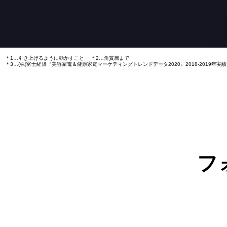
表情筋にアプローチ
サインを集中ケアしたい方
毎日2〜3回
リフトケア
＊1
フォト
スペシャルケア
サロンで人気の
特に気になる
LEDをご自宅で
CERTEC
＊2
ケア箇所
特に気になる
マイクロ
カレント
レベル
＊1…引き上げるように動かすこと
ケア箇所
＊2…角質層まで
RF
＊3…(株)富士経済『美容家電＆健康家電マーケティングトレンドデータ2020』2018-2019年
アイケア
リフトケア
＊5
EMS
推奨
使用頻度
リング
浸透
ケア
＊4
-
LED
機能
ハリ・もたつき
＊…S16との比較
RF（ラジオ波）
DYHP/
DWHP
○
＊2
防水
＊2
W温
スチーム
デイリーケア
週2〜3回
推奨
使用頻度
化粧水
ミスト
フ
-
装着回数
ロング
モード
表情筋ケア
EMS
＊1…年齢に応じたケアのこと
＊2…CERTEC（サーテック）とは：Cel
＊5…引き上げるように動かすこと
＊6…エステサロンのメニューの
低・中周波EMSの
LED
(フォトケア)
表情筋ケア
組み合わせ
肌質ケア