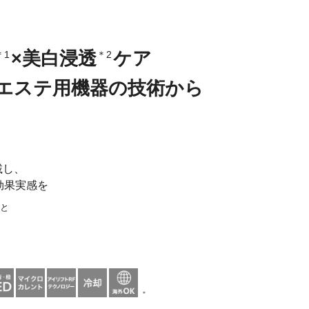
ド
1モード
◯
（イオン導入・DYHP）
ル
6レベル
×美白浸透
◯
ケア
＊1
＊2
○
◯
エステ用機器の技術から
◯
◯
赤・青
載し、
やしてケアすること
効果実感を
試験条件】使用機種：YJFM18N、YJFA1T 試験方法：化粧品を
JFA1Tの効果感をYJFM18Nに比べて「全く効果感がなかった」～「非常に
こと
には個人差があります
ミンC誘導体、トラネキサム酸平均38.4±7.4歳、ナイアシンアミド平
＊