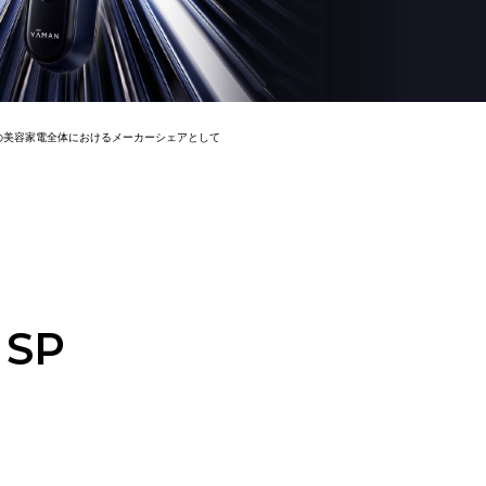
複数の周波領域の
組み合わせ
したい方
同時にアプローチ
-
ー
◎
-
3段階
本国内の美容家電全体におけるメーカーシェアとして
○
◯
毎日使用可
5重
青緑（透明感
）・赤
＊1
◯
◯
RF1-3Mhz
-
○
用可
毎日使用可
-
SP
ー
チ
1タッチ
◯
○
（低・高周波）
自技術の総称を指した造語
＊3…ヤーマン美顔器として
＊4…角質層まで
EMS
トレーニングEMS
-
MS
＊3
リリースEMS
＊3
り)
-