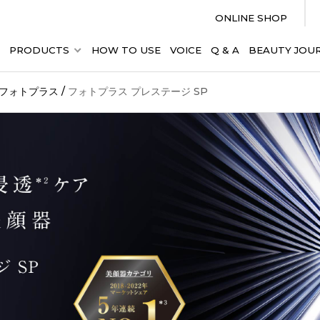
ONLINE SHOP
デル
PRODUCTS
HOW TO USE
VOICE
Q & A
BEAUTY JOU
フォトプラス
フォトプラス
フォトプラス
/
フォトプラス プレステージ SP
MAN THE MIYABI
メディリフト
フォトケア
Bloom 6
アクア EX
メディリフト プラ
ディープリフト
プレステージ SP Ⅲ
YJFG0
YJFS16PN
YJSB0N
EPM-20TB
EPM-18B
YJFA1T
YJFM25B
¥79,200
¥66,000
世代エイジングケア
＊1
技術
「CERTEC
®︎＊2
」
搭載
（サーテック）
¥49,500
¥37,1
10種類の出力で
より深く均一に温める
もと2
マルチRFシステム
温冷ケア +
LEDケア
最高峰
＊3
美顔器
革新的な深層
＊4
リフトケア
＊5
※抵抗因子測定制御機能
温冷ケアとLEDで
エステの
ERTEC
®︎
×RF同時搭載
極上フルコース
ケア
＊6
いつでもどこでも
表情筋ケア
表情筋
フルコースの
ようなケアをしたい方
パワーと手軽さ＋
パワーと手軽
¥385,000
¥220,000
＊