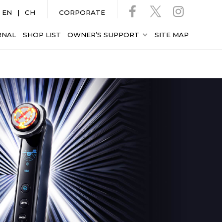
EN
CH
CORPORATE
RNAL
SHOP LIST
OWNER’S SUPPORT
SITE MAP
フォトプラス
フォトプラス
ス
セラムセット
ブライトクリーン
Bloom 5
ブルーグリーン
マスク リフト
シャイニー ネオ
プレステージ SP
B2
YJFS16YL
YJSA0B
YJMF4L
YJFM18N
M22YL1
¥69,300
¥39,600
80
¥77,000
プロが信頼する
エステ用機器の
6種類の出力で
より深く均一に温める
技術から
生まれた美顔器
毛穴ディープケア
×
マルチRFシステム
本格リフト
＊5
×
美白浸透
＊4
ケア
毛穴ケアと肌の
ケア
表情筋ケア×
肌の明るさケア
うるおいケアを
同時にしたい方
さをより
目もとの2大悩みに
¥132,000