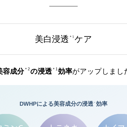
美白浸透
ケア
＊1
＊2
＊1
美容成分
の浸透
効率
がアップしまし
DWHPによる美容成分の
浸透
効率
＊