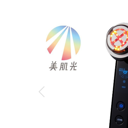
アイケア
1モード
モード数
高浸透
ケア
＊2
（
6レベル
レベル
毛穴・角質汚れ
◎
洗いやすさ
目もとケア
＊1…うるおいによる肌の見え方 ＊2…IPX5：あらゆる方向からの
肌の
引き締めケア
＊4
フォトケア
＊1…引き上げるように動かすこと
＊2…角質層まで
＊3…D×L
＊5…機器で肌を引き上げた状態で行うケアや引き上あげるように動か
＊6…RF(ラジオ波)：「温まりの総合満足度」のこと、EMS: 「表
塗布した後、半顔にYJFM18NのDYHPモード（レベル1-3の3段階） 、
効果感があった」までの7段階評価し、その平均値を算出。 YJFM18
＊7…【試験方法】前腕部に各種成分を含有した水溶液を塗布、１分間使
均26.4±4.0歳。効果には個人差があります