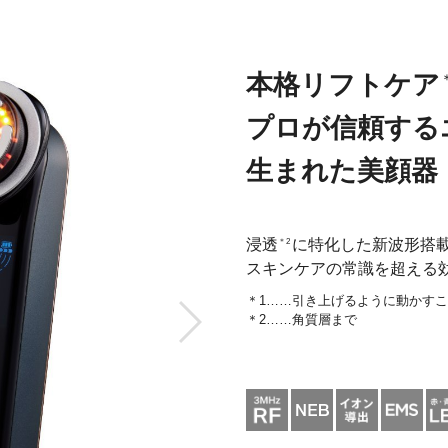
◎
3モード
1モー
＊2
＊7
イオン導入・DYHP・美容成分の浸透
効率UP
）
10レベル
10レベ
◯
本格リフトケア
◎
◎
◯
プロが信頼する
噴流水によっても有害な影響がない
＊3…EMS波形による感じ方
◯
生まれた美顔器
◯
赤・青
浸透
に特化した新波形搭
＊2
IFTモードにより角質層のすみずみまで温めながら引き上げるように動かすケア
＊4…肌を冷
して行うケアの総称
スキンケアの常識を超える
情筋ケア総合満足度」のこと。小数点第二位で四捨五入 【試験概要】小数点第二位で四捨五入 【
残りの半顔にYJFA1TのD×LIFTEモード（レベル1-6の6段階）をそれぞれ2.5分使用。 Y
＊1……引き上げるように動かす
Nを1とした場合の結果。被験者30代～50代の女性13名。表情筋研究所調べ。効果の感じ方
＊2……角質層まで
用したときの角質層中の浸透量を製品使用と不使用で比較。【被験者】男性10名で実施。ビタ