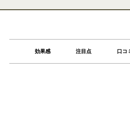
効果感
注目点
口コ