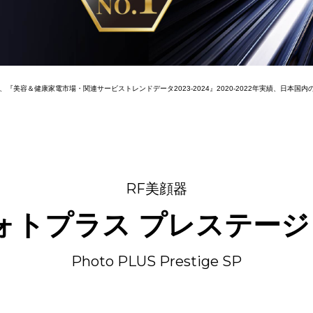
複数の周波領域の
組み合わせ（体感up
）
タイパも求めたい方
追求してケア
◎
◎
◎
-
6段階
ー
実績、『美容＆健康家電市場・関連サービストレンドデータ2023-2024』2020-2022年実績、日
◎
◎
◎
毎日使用可
5重
-
-
◎
◎
◎
○
＊2
-
○
RF1-4Mhz
RF美顔器
毎日使用可
毎日使
○
ォトプラス プレステージ 
◎
◯
1タッチ
1タッ
○
◎
l Energy Regeneration Technology.肌深部（角質層まで）に熱電気刺激を与える独
Photo PLUS Prestige SP
トレーニングEMS
トレーニング
ように多くの機能を搭載していること
（低・高周波）
リリースEMS
リリースE
＊3
赤・黃・橙・青・緑
(中周波あり)
(中周波あ
○