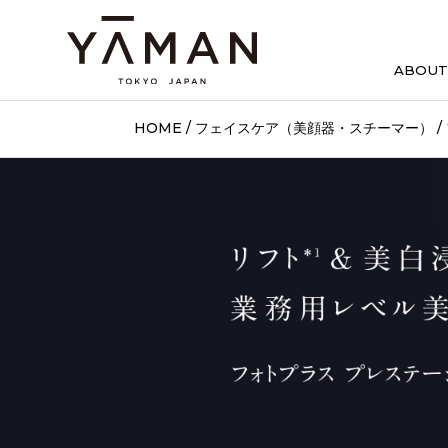
多機能型美顔器 上位モデル
多機能型美顔器 スタンダードモ
Bloomシリーズ
スチーマーシリーズ
ウェアラブルEMS美顔器
ABOUT
HOME
/
フェイスケア（美顔器・スチーマー）
/
デザインリフト
モア
YA-
YJMD1N
¥46,200
標準価格
標準価格
（税込）
（税込）
次
RF
(ラジオ波)
標準価格
（税込）
（モア＋目もと2セット+口
業務用レベルのRFで
しっかり温熱ケア
モード/レベル
セット）
こんな方に
史上初
＊3
C
おすすめ
毎日1回
目もとケア/
口もとケア
EMS
こんな方に
デイリーケア
(表情筋ケア)
目もと、口もとエイジング
肌の土台を支える
おすすめ
標準価格
（税込）