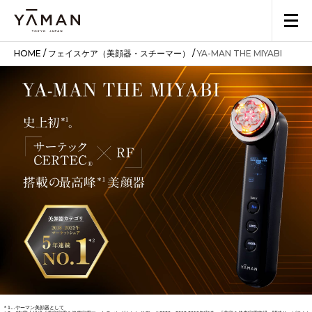
多機能型美顔器 上位モデル
多機能型美顔器 スタンダードモデル
Bloomシリーズ
スチーマーシリーズ
ウェアラブルEMS美顔器
HOME
/
フェイスケア（美顔器・スチーマー）
/
YA-MAN THE MIYABI
デザインリフト
フォトプラス
フォトプラス
メディリフト
フォトプラス
フォトプラス
メディリフト プ
YA-MAN THE MIYABI
フォトケア
Bloom 6
ブライトクリーン
Bloom 5
モア
ディープリフト
プレステージ SP Ⅲ
アクア EX
シャイニー ネオ
プレステージ SP
セラムセット
YJFG0
YJFS16PN
YJSB0N
YJFS16YL
YJSA0B
YJMD1N
YJFA1T
YJFM25B
EPM-20TB
YJFM18N
M22YL1
EPM-18BB2
¥46,200
次世代エイジングケア
技術
＊1
¥79,200
¥66,000
¥69,300
¥39,600
標準価格
標準価格
標準価格
（税込）
（税込）
¥49,500
¥37,180
「CERTEC
」
搭載
®︎＊2
（モア＋目もと2セッ
（サーテック）
RF
10種類の出力で
(ラジオ波)
（税込）
プロが信頼する
6種類の出力で
業務用レベルのRFで
しっか
ト+口もと2セット）
より深く均一に温める
エステ用機器の
技術から
より深く均一に温める
り温熱ケア
生まれた美顔器
＊4
モード/レベル
温冷ケア +
LEDケア
革新的な深層
毛穴ディープケア
マルチRFシステム
目もとケア/
＊3
最高峰
美顔器
マルチRFシステム
＊5
本格リフト
×
こんな方に
＊5
いつでもどこでも
リフトケア
×
温冷ケアとLEDで
毛穴ケアと肌の
※抵抗因子測定制御機能
口もとケア
＊3
®︎
史上初
CERTEC
表情筋ケア
おすすめ
＊4
美白浸透
ケア
エステの
フルコースの
うるおいケアを
極上フルコース
こんな方に
毎日1回
表情筋ケア
目もと、口もとエイジン
×RF同時搭載
EMS
パワーと手軽さをよ
ようなケアをしたい方
同時にしたい方
(表情筋ケア)
おすすめ
デイリーケア
＊6
ケア
グ
パワーと手軽さ＋
肌の土台を支える
表情筋に
追求してケアしたい
複数の周波領域の
アプローチ
サインを集中ケアしたい
タイパも求めたい方
複数の周波領域の
組み合わせ
＊
組み合わせ（体感up
）
標準価格
方
¥385,000
¥220,000
¥132,000
毎日2〜3回
（税込）
フォト
スペシャルケア
-
サロンで人気の
LEDをご自
特に気になる
リフトケア
宅で
＊1
ケア箇所
特に気になる
＊1…ヤーマン美顔器として