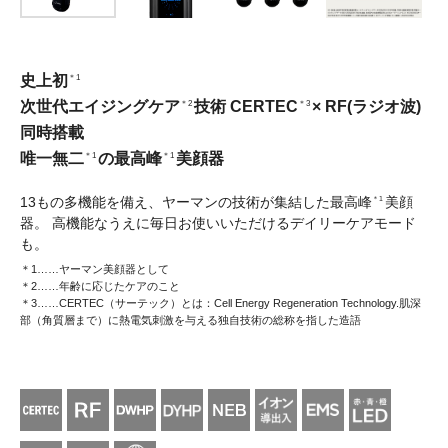
＊3…EMS波形による感じ方
肌の
◯
◯
引き締めケア
＊4
◯
◯
フォトケア
赤・青
赤・青
史上初
＊1
＊1…引き上げるように動かすこと
＊2…角質層まで
次世代エイジングケア
技術
CERTEC
×
RF(ラジオ波)
＊2
＊3
＊3…D×LIFTモードにより角質層のすみずみまで温めながら引き上げるように動かすケア
＊4…肌を冷やしてケアすること
同時搭載
＊5…機器で肌を引き上げた状態で行うケアや引き上あげるように動かして行うケアの総称
＊6…RF(ラジオ波)：「温まりの総合満足度」のこと、EMS: 「表情筋ケア総合満足度」のこと。小数点第
唯一無二
の最高峰
美顔器
＊1
＊1
二位で四捨五入 【試験概要】小数点第二位で四捨五入 【試験条件】使用機種：YJFM18N、YJFA1T
試験方法：化粧品を塗布した後、半顔にYJFM18NのDYHPモード（レベル1-3の3段階） 、残りの半顔に
YJFA1TのD×LIFTEモード（レベル1-6の6段階）をそれぞれ2.5分使用。 YJFA1Tの効果感をYJFM18Nに
比べて「全く効果感がなかった」～「非常に効果感があった」までの7段階評価し、その平均値を算出。
13もの多機能を備え、ヤーマンの技術が集結した最高峰
美顔
＊1
YJFM18Nを1とした場合の結果。被験者30代～50代の女性13名。表情筋研究所調べ。効果の感じ方には個
人差があります
器。
高機能なうえに毎日お使いいただけるデイリーケアモード
＊7…【試験方法】前腕部に各種成分を含有した水溶液を塗布、１分間使用したときの角質層中の浸透量を製
も。
品使用と不使用で比較。【被験者】男性10名で実施。ビタミンC誘導体、トラネキサム酸平均38.4±7.4歳、
ナイアシンアミド平均26.4±4.0歳。効果には個人差があります
＊1……ヤーマン美顔器として
＊2……年齢に応じたケアのこと
＊3……CERTEC（サーテック）とは：Cell Energy Regeneration Technology.肌深
部（角質層まで）に熱電気刺激を与える独自技術の総称を指した造語