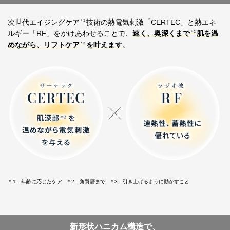
次世代エイジングケア
技術の熱電気刺激「CERTEC」と熱エネ
＊1
ルギー「RF」をかけあわせることで、
速く、奥深くまで
肌を温
＊2
めながら、リフトケア
を叶えます
。
＊3
＊1…年齢に応じたケア
＊2…角質層まで
＊3…引き上げるように動かすこと
新形状ハニカム構造で、