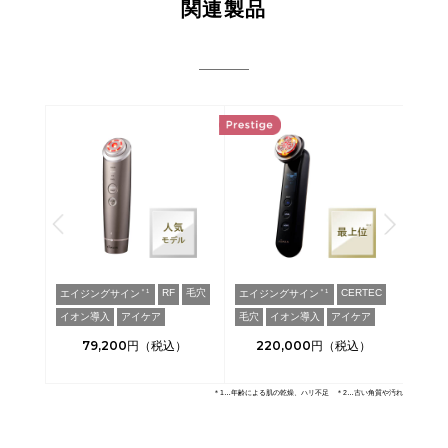
関連製品
RF
毛穴
CERTEC
EMS
＊1
＊1
エイジングサイン
エイジングサイン
イオン導入
アイケア
毛穴
イオン導入
アイケア
5
79,200
220,000
＊1…年齢による肌の乾燥、ハリ不足 ＊2…古い角質や汚れ