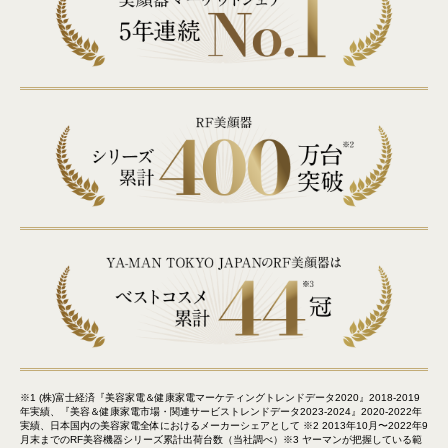
※1 (株)富士経済『美容家電＆健康家電マーケティングトレンドデータ2020』2018-2019
年実績、『美容＆健康家電市場・関連サービストレンドデータ2023-2024』2020-2022年
実績、日本国内の美容家電全体におけるメーカーシェアとして ※2 2013年10月〜2022年9
月末までのRF美容機器シリーズ累計出荷台数（当社調べ）※3 ヤーマンが把握している範