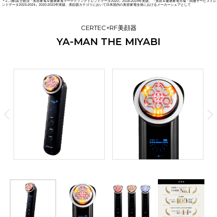
6段階
3段階
＊2…(株)富士経済『美容家電＆健康家電マーケティングトレンドデータ2020』2018-2019年実績、『美容＆健康家電市場・関連サービストレ
レベル
ケア箇所
◎
◎
ンドデータ2023-2024』2020-2022年実績、美顔器カテゴリにおいて日本国内の美容家電全体におけるメーカーシェアとして
-
-
マイクロ
カレント
ー
CERTEC
＊2
リフトケア
＊5
◎
◎
◎
○
アイケア
ー
CERTEC×RF美顔器
RF
毎日使用可
毎日使用可
推奨
使用頻度
YA-MAN THE MIYABI
-
-
-
LED
◎
◎
◯
5重
5重
リング
EMS
機能
◯
ハリ・もたつき
◎
RF（ラジオ波）
○
○
＊2
＊2
RF1-3Mhz
-
防水
＊2
＊…S16との比較
浸透
ケア
○
○
＊4
W温
スチーム
RF1-4Mhz
週2〜3回
毎日使用可
毎日使用可
推奨
使用頻度
◎
◎
DYHP/
◯
○
-
化粧水
ミスト
DWHP
◯
表情筋ケア
-
1タッチ
1タッチ
装着回数
デイリーケア
◎
EMS
○
○
ロング
モード
（低・高周波）
トレーニングEMS
トレーニングEM
◎
（低・高周波）
◯
低・中周波EMSの
ー
リリースEMS
リリースEMS
表情筋ケア
＊3
＊
-
LED
(フォトケア)
組み合わせ
赤・黃・橙・青・緑
肌質ケア
(中周波あり)
(中周波あり)
＊1…年齢に応じたケアのこと
＊2…CERTEC（サーテック）とは：Cell Energy Regeneration Technology.肌深部（角質層まで）に熱電
◎
○
気刺激を与える独自技術の総称を指した造語
-
アイケア
1モード
3モード
1モード
モード数
◯
＊3…ヤーマン美顔器として
＊4…角質層まで
＊5…引き上げるように動かすこと
高浸透
ケア
＊2
＊6…エステサロンのメニューのように多くの機能を搭載していること
（イオン導入・DYHP・美容成分
（イオン導入・DYHP）
＊2
＊7
の浸透
効率UP
）
6レベル
10レベル
10レベル
レベル
◯
◯
毛穴・角質汚れ
◎
◎
◎
洗いやすさ
◯
◯
目もとケア
＊1…うるおいによる肌の見え方 ＊2…IPX5：あらゆる方向からの噴流水によっても有害な影響がない