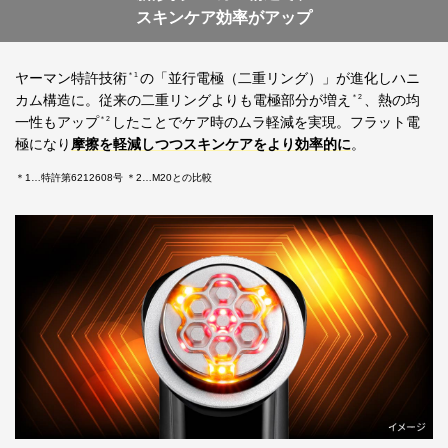
スキンケア効率がアップ
ヤーマン特許技術
の「並行電極（二重リング）」が進化しハニ
＊1
カム構造に。従来の二重リングよりも電極部分が増え
、熱の均
＊2
一性もアップ
したことでケア時のムラ軽減を実現。フラット電
＊2
極になり
摩擦を軽減しつつスキンケアをより効率的に
。
＊1…特許第6212608号 ＊2…M20との比較