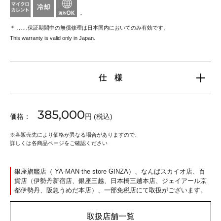
＊
＊ ……保証期間中の無償修理は日本国内においてのみ有効です。
This warranty is valid only in Japan.
仕 様
385,000
価格：
円 (税込)
※
各販売先により価格が異なる場合がありますので、
詳しくは各商品ページをご確認ください
銀座旗艦店（ YA-MAN the store GINZA）、なんばスカイオ店、百
貨店（伊勢丹新宿店、銀座三越、日本橋三越本店、ジェイアール京
都伊勢丹、阪急うめだ本店）、一部免税店にて取扱がございます。
取扱店舗一覧