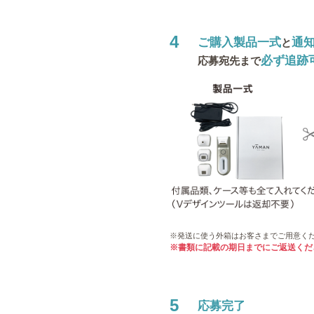
4
ご購入製品一式
通
と
必ず追跡
応募宛先まで
※発送に使う外箱はお客さまでご用意く
※書類に記載の期日までにご返送くだ
5
応募完了