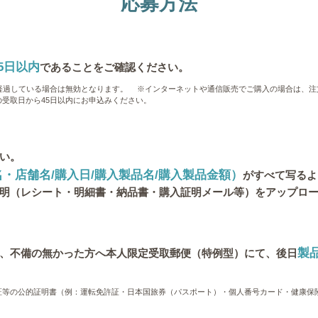
応募方法
5日以内
であることをご確認ください。
経過している場合は無効となります。
※インターネットや通信販売でご購入の場合は、注
受取日から45日以内にお申込みください。
い。
・店舗名/購入日/購入製品名/購入製品金額）
がすべて写るよ
明（レシート・明細書・納品書・購入証明メール等）をアップロ
製
、不備の無かった方へ本人限定受取郵便（特例型）にて、後日
証等の公的証明書（例：運転免許証・日本国旅券（パスポート）・個人番号カード・健康保