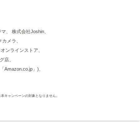
ジマ、
株式会社Joshin、
クカメラ、
ンオンラインストア、
ング店、
azon.co.jp」)、
は本キャンペーンの対象となりません。